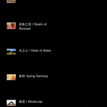
迎春之境 / Realm of
Renewal
水之心 / Heart of Water
春和 Spring Harmony
風逕 / Windscript