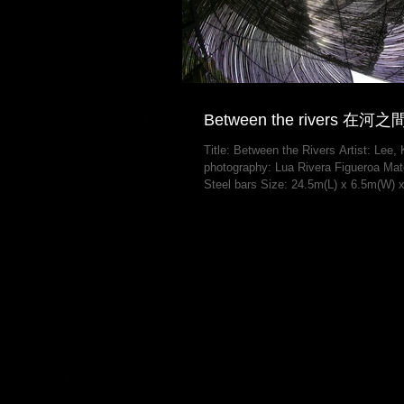
Between the rivers 在河
Title: Between the Rivers Artist: Lee,
photography: Lua Rivera Figueroa Mat
Steel bars Size: 24.5m(L) x 6.5m(W) 
Chi Shang Riverside Park, Taitung Co
Year: 2019 “East Rift Valley Granary Fest
"Grainhouse of All Things - Celebratio
project was launched in 2017 by the T
the Soil and Water Conservation Burea
of Agriculture, Executive Yuan. Count
hidden in th