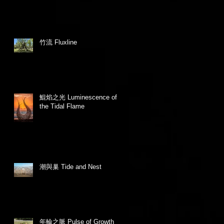
竹流 Fluxline
鯤焰之光 Luminescence of
the Tidal Flame
潮與巢 Tide and Nest
年輪之脈 Pulse of Growth