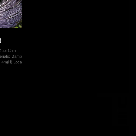
之間
 Kuei-Chih
erials: Bamboo,
x 4m(H) Location:
unty, Taiwan
ies” The
n of the Earth"
aitung Branch of
u of the Council
y Road 197,