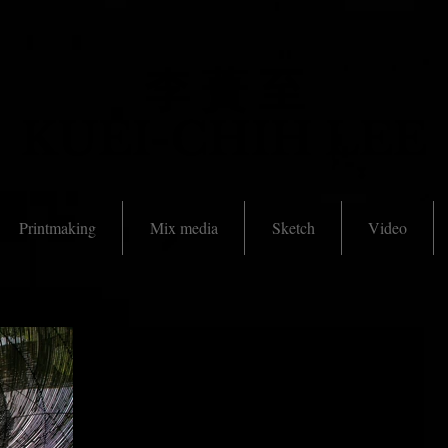
李 蕢 至
​KUEI-CHIH LEE
Printmaking
Mix media
Sketch
Video