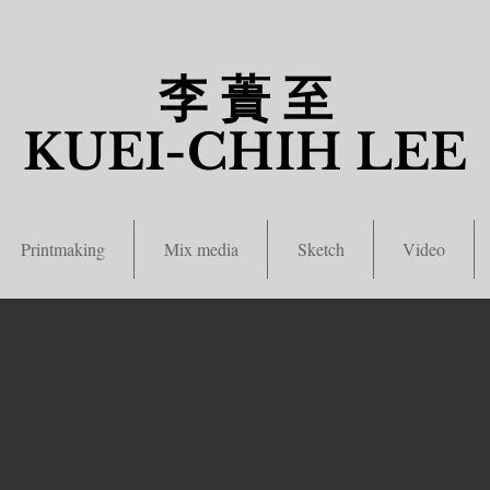
李 蕢 至
​KUEI-CHIH LEE
Printmaking
Mix media
Sketch
Video